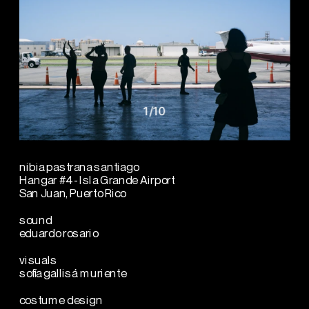
1
/
10
nibia pastrana santiago
Hangar #4 - Isla Grande Airport
San Juan, Puerto Rico
sound
eduardo rosario
visuals
sofía gallisá muriente
costume design